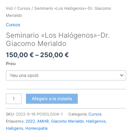
Inici
/
Cursos
/ Seminario «Los Halógenos»-Dr. Giacomo
Merialdo
Cursos
Seminario «Los Halógenos»-Dr.
Giacomo Merialdo
Interval
150,00
€
–
250,00
€
de
Preu
preus:
150,00 €
a
250,00 €
quantitat
Afegeix a la cistella
de
Seminario
SKU:
2022-9-16-POSOLOGIA-1
Categoria:
Cursos
"Los
Etiquetes:
2022
,
AMHB
,
Giacomo Merialdo
,
Halógenos
,
Halógenos"-
Halògens
,
Homeopatía