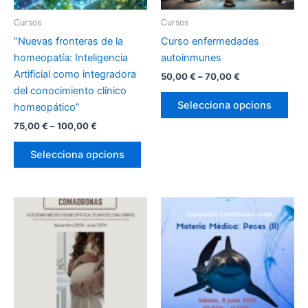
Cursos
Cursos
“Nuevas fronteras de la
Curso enfermedades
homeopatía: Inteligencia
autoinmunes
Artificial como integradora
Interval
50,00
€
–
70,00
€
de
del conocimiento clínico
Aqu
preus:
Selecciona opcions
homeopático”
pro
50,00 €
a
Interval
75,00
€
–
100,00
€
té
70,00 €
de
Aquest
dive
preus:
Selecciona opcions
producte
vari
75,00 €
a
té
Les
100,00 €
diverses
opc
variants.
es
Les
pod
opcions
triar
es
a
poden
la
triar
pàg