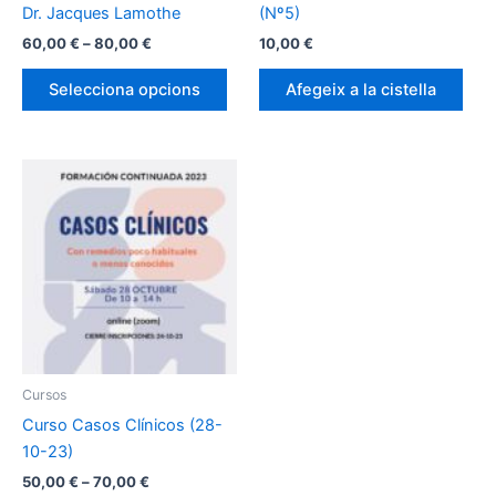
producte
Dr. Jacques Lamothe
(Nº5)
Interval
60,00
€
–
80,00
€
10,00
€
de
Aquest
preus:
Selecciona opcions
Afegeix a la cistella
producte
60,00 €
a
té
80,00 €
diverses
variants.
Les
opcions
es
poden
triar
a
la
pàgina
Cursos
del
Curso Casos Clínicos (28-
producte
10-23)
Interval
50,00
€
–
70,00
€