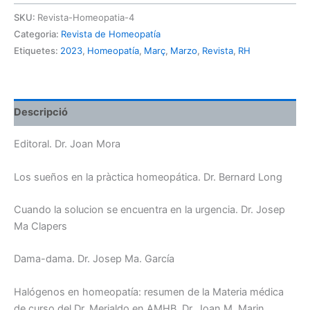
Revista
SKU:
Revista-Homeopatia-4
de
Categoria:
Revista de Homeopatía
Homeopatia
Etiquetes:
2023
,
Homeopatía
,
Març
,
Marzo
,
Revista
,
RH
(Nº4)
Descripció
Editoral. Dr. Joan Mora
Los sueños en la pràctica homeopática. Dr. Bernard Long
Cuando la solucion se encuentra en la urgencia. Dr. Josep
Ma Clapers
Dama-dama. Dr. Josep Ma. García
Halógenos en homeopatía: resumen de la Materia médica
de curso del Dr. Merialdo en AMHB. Dr. Joan M. Marin