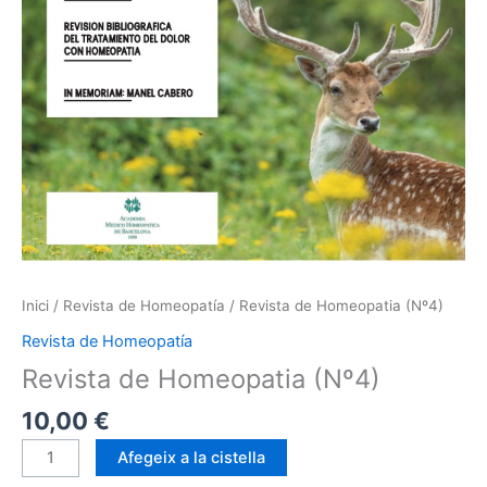
Inici
/
Revista de Homeopatía
/ Revista de Homeopatia (Nº4)
Revista de Homeopatía
Revista de Homeopatia (Nº4)
10,00
€
quantitat
Afegeix a la cistella
de