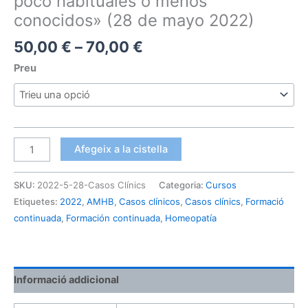
poco habituales o menos
conocidos» (28 de mayo 2022)
Interval
50,00
€
–
70,00
€
de
Preu
preus:
50,00 €
a
70,00 €
quantitat
Afegeix a la cistella
de
Curso:
SKU:
2022-5-28-Casos Clínics
Categoria:
Cursos
Casos
Etiquetes:
2022
,
AMHB
,
Casos clínicos
,
Casos clínics
,
Formació
Clínicos-
continuada
,
Formación continuada
,
Homeopatía
II
"Remedios
poco
habituales
Informació addicional
o