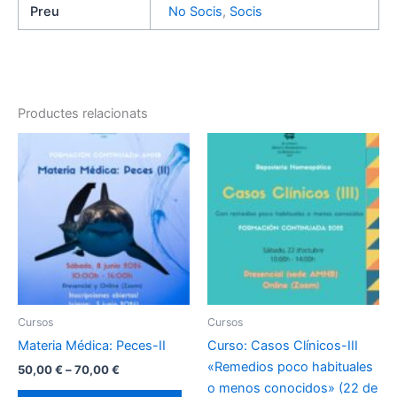
menos
Preu
No Socis
,
Socis
conocidos"
(28
de
mayo
2022)
Productes relacionats
Cursos
Cursos
Materia Médica: Peces-II
Curso: Casos Clínicos-III
«Remedios poco habituales
Interval
50,00
€
–
70,00
€
de
o menos conocidos» (22 de
Aquest