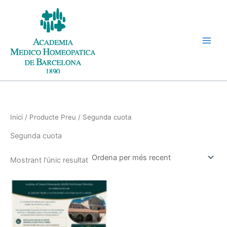
Vés
al
contingut
Inici
/ Producte Preu / Segunda cuota
Segunda cuota
Mostrant l'únic resultat