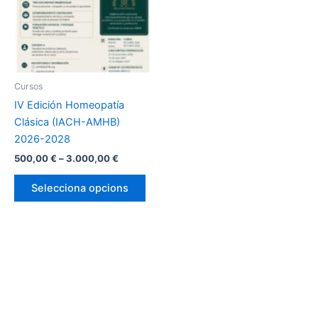
Cursos
IV Edición Homeopatía
Clásica (IACH-AMHB)
2026-2028
Interval
500,00
€
–
3.000,00
€
de
Aquest
preus:
Selecciona opcions
producte
500,00 €
a
té
3.000,00 €
diverses
variants.
Les
opcions
es
poden