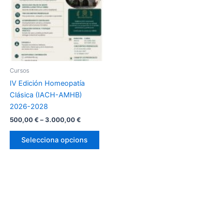
Cursos
IV Edición Homeopatía
Clásica (IACH-AMHB)
2026-2028
Interval
500,00
€
–
3.000,00
€
de
Aquest
preus:
Selecciona opcions
producte
500,00 €
a
té
3.000,00 €
diverses
variants.
Les
opcions
es